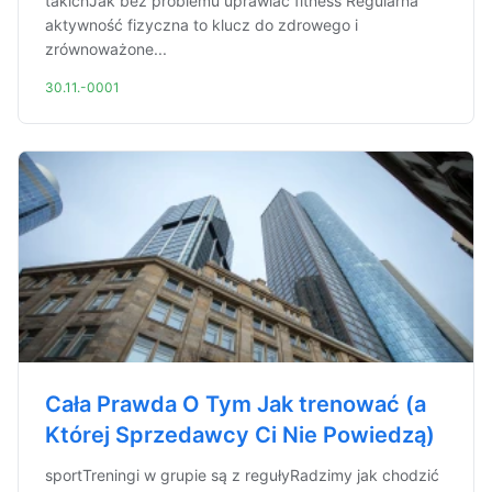
takichJak bez problemu uprawiać fitness Regularna
aktywność fizyczna to klucz do zdrowego i
zrównoważone...
30.11.-0001
Cała Prawda O Tym Jak trenować (a
Której Sprzedawcy Ci Nie Powiedzą)
sportTreningi w grupie są z regułyRadzimy jak chodzić