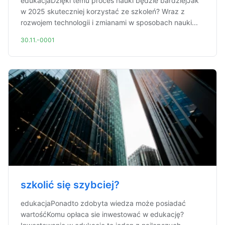
edukacjaDzięki temu proces nauki będzie bardziejJak
w 2025 skuteczniej korzystać ze szkoleń? Wraz z
rozwojem technologii i zmianami w sposobach nauki...
30.11.-0001
szkolić się szybciej?
edukacjaPonadto zdobyta wiedza może posiadać
wartośćKomu opłaca sie inwestować w edukację?