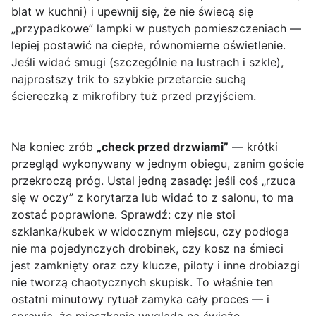
blat w kuchni) i upewnij się, że nie świecą się
„przypadkowe” lampki w pustych pomieszczeniach —
lepiej postawić na ciepłe, równomierne oświetlenie.
Jeśli widać smugi (szczególnie na lustrach i szkle),
najprostszy trik to szybkie przetarcie suchą
ściereczką z mikrofibry tuż przed przyjściem.
Na koniec zrób
„check przed drzwiami”
— krótki
przegląd wykonywany w jednym obiegu, zanim goście
przekroczą próg. Ustal jedną zasadę: jeśli coś „rzuca
się w oczy” z korytarza lub widać to z salonu, to ma
zostać poprawione. Sprawdź: czy nie stoi
szklanka/kubek w widocznym miejscu, czy podłoga
nie ma pojedynczych drobinek, czy kosz na śmieci
jest zamknięty oraz czy klucze, piloty i inne drobiazgi
nie tworzą chaotycznych skupisk. To właśnie ten
ostatni minutowy rytuał zamyka cały proces — i