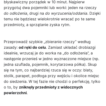
błyskawiczny porządek w 10 minut. Najpierw
przygotuj dwa pojemniki lub worki: jeden na rzeczy
do odłożenia
, drugi na
do wyrzucenia/oddania
. Dzięki
temu nie będziesz wielokrotnie wracać po te same
przedmioty, a sprzątanie zyska rytm.
Przeprowadź szybkie „zbieranie rzeczy” według
zasady:
od ręki do celu
. Zamiast układać drobiazgi
idealnie, wrzucaj je do worka na „do odłożenia”, a
następnie przenieś w jedno wyznaczone miejsce (np.
jedna szuflada, pojemnik, korytarzowa półka). Skup
się na tym, co najbardziej rzuca się w oczy: blaty,
stolik, parapet, podłoga przy wejściu i okolice miejsc
do siedzenia. W tej fazie nie chodzi o perfekcję, tylko
o to, by
zniknęły przedmioty z widocznych
powierzchni
.