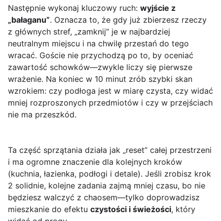
Następnie wykonaj kluczowy ruch:
wyjście z
„bałaganu”
. Oznacza to, że gdy już zbierzesz rzeczy
z głównych stref, „zamknij” je w najbardziej
neutralnym miejscu i na chwilę przestań do tego
wracać. Goście nie przychodzą po to, by oceniać
zawartość schowków—zwykle liczy się pierwsze
wrażenie. Na koniec w 10 minut zrób szybki skan
wzrokiem: czy podłoga jest w miarę czysta, czy widać
mniej rozproszonych przedmiotów i czy w przejściach
nie ma przeszkód.
Ta część sprzątania działa jak „reset” całej przestrzeni
i ma ogromne znaczenie dla kolejnych kroków
(kuchnia, łazienka, podłogi i detale). Jeśli zrobisz krok
2 solidnie, kolejne zadania zajmą mniej czasu, bo nie
będziesz walczyć z chaosem—tylko doprowadzisz
mieszkanie do efektu
czystości i świeżości
, który