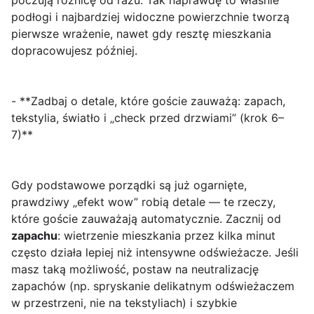
poczują różnicę od razu. Tak naprawdę to właśnie
podłogi i najbardziej widoczne powierzchnie tworzą
pierwsze wrażenie, nawet gdy resztę mieszkania
dopracowujesz później.
- **Zadbaj o detale, które goście zauważą: zapach,
tekstylia, światło i „check przed drzwiami” (krok 6–
7)**
Gdy podstawowe porządki są już ogarnięte,
prawdziwy „efekt wow” robią detale — te rzeczy,
które goście zauważają automatycznie. Zacznij od
zapachu
: wietrzenie mieszkania przez kilka minut
często działa lepiej niż intensywne odświeżacze. Jeśli
masz taką możliwość, postaw na neutralizację
zapachów (np. spryskanie delikatnym odświeżaczem
w przestrzeni, nie na tekstyliach) i szybkie