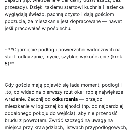
zapach (np. wietrzenie + delikatny odświeżacz, bez
przesady). Dzięki takiemu startowi kuchnia i łazienka
wyglądają świeżo, pachną czysto i dają gościom
poczucie, że mieszkanie jest dopracowane — nawet
jeśli pracowałeś w pośpiechu.
- **Ogarnięcie podłóg i powierzchni widocznych na
start: odkurzanie, mycie, szybkie wykończenie (krok
5)**
Gdy goście mają pojawić się lada moment, podłogi i
„to, co widać na pierwszy rzut oka” robią największe
wrażenie. Zacznij od
odkurzania
— przejdź
mieszkanie w logicznej kolejności (np. od najbardziej
oddalonego pokoju do wejścia), aby nie przenosić
brudu z powrotem. Zwróć szczególną uwagę na
miejsca przy krawędziach, listwach przypodłogowych,