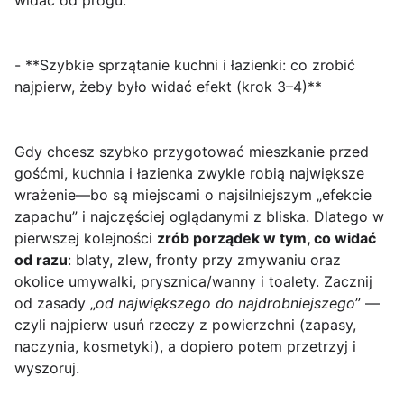
widać od progu.
- **Szybkie sprzątanie kuchni i łazienki: co zrobić
najpierw, żeby było widać efekt (krok 3–4)**
Gdy chcesz szybko przygotować mieszkanie przed
gośćmi, kuchnia i łazienka zwykle robią największe
wrażenie—bo są miejscami o najsilniejszym „efekcie
zapachu” i najczęściej oglądanymi z bliska. Dlatego w
pierwszej kolejności
zrób porządek w tym, co widać
od razu
: blaty, zlew, fronty przy zmywaniu oraz
okolice umywalki, prysznica/wanny i toalety. Zacznij
od zasady „
od największego do najdrobniejszego
” —
czyli najpierw usuń rzeczy z powierzchni (zapasy,
naczynia, kosmetyki), a dopiero potem przetrzyj i
wyszoruj.