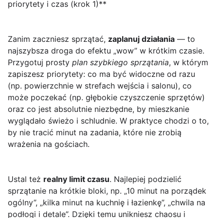
priorytety i czas (krok 1)**
Zanim zaczniesz sprzątać,
zaplanuj działania
— to
najszybsza droga do efektu „wow” w krótkim czasie.
Przygotuj prosty
plan szybkiego sprzątania
, w którym
zapiszesz priorytety: co ma być widoczne od razu
(np. powierzchnie w strefach wejścia i salonu), co
może poczekać (np. głębokie czyszczenie sprzętów)
oraz co jest absolutnie niezbędne, by mieszkanie
wyglądało świeżo i schludnie. W praktyce chodzi o to,
by nie tracić minut na zadania, które nie zrobią
wrażenia na gościach.
Ustal też
realny limit czasu
. Najlepiej podzielić
sprzątanie na krótkie bloki, np. „10 minut na porządek
ogólny”, „kilka minut na kuchnię i łazienkę”, „chwila na
podłogi i detale”. Dzięki temu unikniesz chaosu i