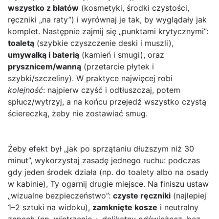
wszystko z blatów
(kosmetyki, środki czystości,
ręczniki „na raty”) i wyrównaj je tak, by wyglądały jak
komplet. Następnie zajmij się „punktami krytycznymi”:
toaletą
(szybkie czyszczenie deski i muszli),
umywalką i baterią
(kamień i smugi), oraz
prysznicem/wanną
(przetarcie płytek i
szybki/szczeliny). W praktyce najwięcej robi
kolejność
: najpierw czyść i odtłuszczaj, potem
spłucz/wytrzyj, a na końcu przejedź wszystko czystą
ściereczką, żeby nie zostawiać smug.
Żeby efekt był „jak po sprzątaniu dłuższym niż 30
minut”, wykorzystaj zasadę jednego ruchu: podczas
gdy jeden środek działa (np. do toalety albo na osady
w kabinie), Ty ogarnij drugie miejsce. Na finiszu ustaw
„wizualne bezpieczeństwo”:
czyste ręczniki
(najlepiej
1–2 sztuki na widoku),
zamknięte kosze
i neutralny