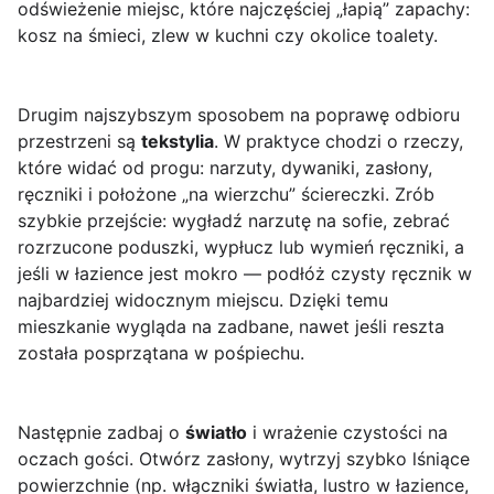
odświeżenie miejsc, które najczęściej „łapią” zapachy:
kosz na śmieci, zlew w kuchni czy okolice toalety.
Drugim najszybszym sposobem na poprawę odbioru
przestrzeni są
tekstylia
. W praktyce chodzi o rzeczy,
które widać od progu: narzuty, dywaniki, zasłony,
ręczniki i położone „na wierzchu” ściereczki. Zrób
szybkie przejście: wygładź narzutę na sofie, zebrać
rozrzucone poduszki, wypłucz lub wymień ręczniki, a
jeśli w łazience jest mokro — podłóż czysty ręcznik w
najbardziej widocznym miejscu. Dzięki temu
mieszkanie wygląda na zadbane, nawet jeśli reszta
została posprzątana w pośpiechu.
Następnie zadbaj o
światło
i wrażenie czystości na
oczach gości. Otwórz zasłony, wytrzyj szybko lśniące
powierzchnie (np. włączniki światła, lustro w łazience,