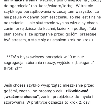
Mini-hack na start:
wyznacz jedno miejsce na „rzeczy
do ogarnięcia” (np. kosz/wiadro/torbę). W trakcie
szybkiego porządkowania wrzucaj tam wszystko, co
nie pasuje w danym pomieszczeniu. To nie jest finalne
odkładanie — ale skutecznie wycina wizualny chaos,
zanim przejdziesz do kuchni, łazienki i podłóg. Taki
plan sprawia, że sprzątanie przed gośćmi przestaje
być stresem, a staje się działaniem krok po kroku.
- **Zrób błyskawiczny porządek w 10 minut:
segregacja, zbieranie rzeczy, wyjście z „bałaganu”
(krok 2)**
Jeśli chcesz szybko wysprzątać mieszkanie przed
gośćmi, zacznij od prostego celu:
zlikwidować
„wrażenie chaosu”
, zanim przejdziesz do mycia i
szorowania. W praktyce oznacza to krok 2, czyli