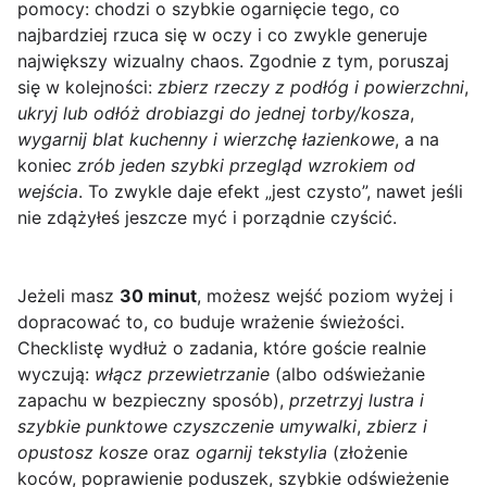
pomocy: chodzi o szybkie ogarnięcie tego, co
najbardziej rzuca się w oczy i co zwykle generuje
największy wizualny chaos. Zgodnie z tym, poruszaj
się w kolejności:
zbierz rzeczy z podłóg i powierzchni
,
ukryj lub odłóż drobiazgi do jednej torby/kosza
,
wygarnij blat kuchenny i wierzchę łazienkowe
, a na
koniec
zrób jeden szybki przegląd wzrokiem od
wejścia
. To zwykle daje efekt „jest czysto”, nawet jeśli
nie zdążyłeś jeszcze myć i porządnie czyścić.
Jeżeli masz
30 minut
, możesz wejść poziom wyżej i
dopracować to, co buduje wrażenie świeżości.
Checklistę wydłuż o zadania, które goście realnie
wyczują:
włącz przewietrzanie
(albo odświeżanie
zapachu w bezpieczny sposób),
przetrzyj lustra i
szybkie punktowe czyszczenie umywalki
,
zbierz i
opustosz kosze
oraz
ogarnij tekstylia
(złożenie
koców, poprawienie poduszek, szybkie odświeżenie