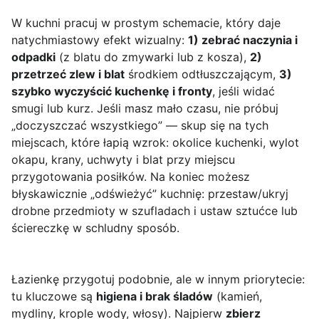
W kuchni pracuj w prostym schemacie, który daje
natychmiastowy efekt wizualny:
1) zebrać naczynia i
odpadki
(z blatu do zmywarki lub z kosza),
2)
przetrzeć zlew i blat
środkiem odtłuszczającym,
3)
szybko wyczyścić kuchenkę i fronty
, jeśli widać
smugi lub kurz. Jeśli masz mało czasu, nie próbuj
„doczyszczać wszystkiego” — skup się na tych
miejscach, które łapią wzrok: okolice kuchenki, wylot
okapu, krany, uchwyty i blat przy miejscu
przygotowania posiłków. Na koniec możesz
błyskawicznie „odświeżyć” kuchnię: przestaw/ukryj
drobne przedmioty w szufladach i ustaw sztućce lub
ściereczkę w schludny sposób.
Łazienkę przygotuj podobnie, ale w innym priorytecie:
tu kluczowe są
higiena i brak śladów
(kamień,
mydliny, krople wody, włosy). Najpierw
zbierz