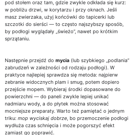
pod stołem oraz tam, gdzie zwykle odkłada się kurz:
w pobliżu drzwi, w korytarzu i przy oknach. Jeśli
masz zwierzaka, użyj końcówki do tapicerki lub
szczotki do sierści — to często najszybszy sposób,
by podłogi wyglądały „świeżo”, nawet po krótkim
sprzątaniu.
Następnie przejdź do
mycia
(lub szybkiego „podlania”
zabrudzeń w zależności od rodzaju podłogi). W
praktyce najlepiej sprawdza się metoda: najpierw
zebranie widocznych plam i smug, potem dopiero
przejście mopem. Wybieraj środki dopasowane do
powierzchni — do paneli zwykle lepiej unikać
nadmiaru wody, a do płytek można stosować
mocniejsze preparaty. Warto też pamiętać o jednym
triku:
mop wyciskaj dobrze
, bo przemoczenie podłogi
wydłuża czas schnięcia i może pogorszyć efekt
zamiast go poprawić.