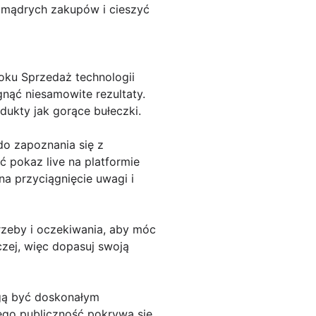
mądrych zakupów i cieszyć
ku Sprzedaż technologii
ąć niesamowite rezultaty.
ukty jak gorące bułeczki.
do zapoznania się z
ć pokaz live na platformie
na przyciągnięcie uwagi i
trzeby i oczekiwania, aby móc
czej, więc dopasuj swoją
ogą być doskonałym
ego publiczność pokrywa się