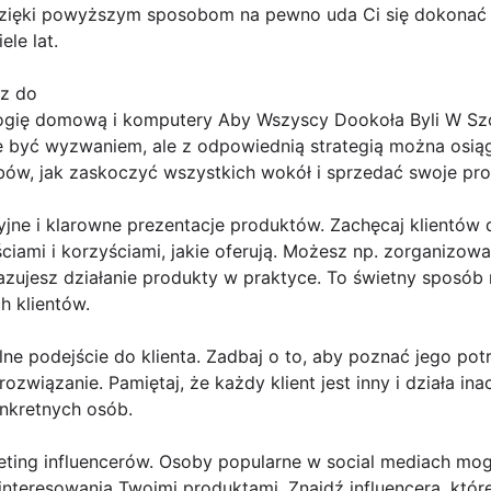
zięki powyższym sposobom na pewno uda Ci się dokonać 
le lat.
cz do
ogię domową i komputery Aby Wszyscy Dookoła Byli W Szo
yć wyzwaniem, ale z odpowiednią strategią można osiągn
ów, jak zaskoczyć wszystkich wokół i sprzedać swoje prod
yjne i klarowne prezentacje produktów. Zachęcaj klientów 
ciami i korzyściami, jakie oferują. Możesz np. zorganizowa
zujesz działanie produkty w praktyce. To świetny sposób 
h klientów.
lne podejście do klienta. Zadbaj o to, aby poznać jego po
wiązanie. Pamiętaj, że każdy klient jest inny i działa ina
nkretnych osób.
keting influencerów. Osoby popularne w social mediach m
nteresowania Twoimi produktami. Znajdź influencera, któr