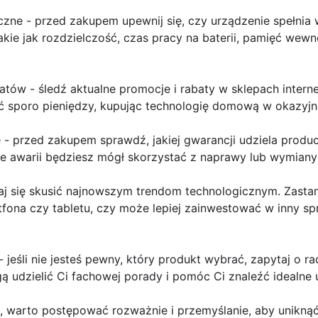
czne - przed zakupem upewnij się, czy urządzenie spełnia
kie jak rozdzielczość, czas pracy na baterii, pamięć wew
batów - śledź aktualne promocje i rabaty w sklepach intern
sporo pieniędzy, kupując technologię domową w okazyjne
- przed zakupem sprawdź, jakiej gwarancji udziela produc
zie awarii będziesz mógł skorzystać z naprawy lub wymiany
daj się skusić najnowszym trendom technologicznym. Zasta
fona czy tabletu, czy może lepiej zainwestować w inny sp
 - jeśli nie jesteś pewny, który produkt wybrać, zapytaj o 
 udzielić Ci fachowej porady i pomóc Ci znaleźć idealne u
 warto postępować rozważnie i przemyślanie, aby unikną