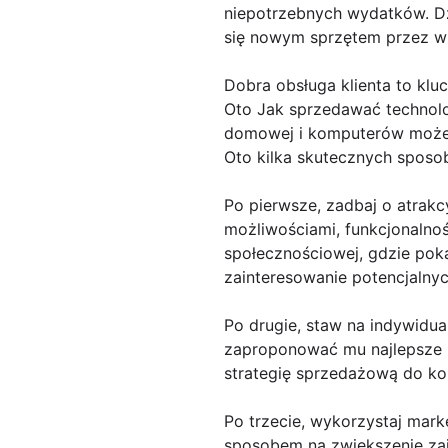
niepotrzebnych wydatków. D
się nowym sprzętem przez wie
Dobra obsługa klienta to klu
Oto Jak sprzedawać technol
domowej i komputerów może b
Oto kilka skutecznych sposob
Po pierwsze, zadbaj o atrakc
możliwościami, funkcjonalnoś
społecznościowej, gdzie poka
zainteresowanie potencjalnyc
Po drugie, staw na indywidua
zaproponować mu najlepsze roz
strategię sprzedażową do ko
Po trzecie, wykorzystaj mar
sposobem na zwiększenie zai