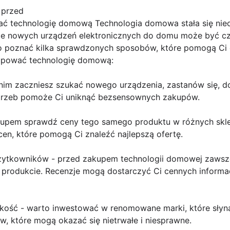
 przed
ać technologię domową Technologia domowa stała się nie
ie nowych urządzeń elektronicznych do domu może być cz
rto poznać kilka sprawdzonych sposobów, które pomogą C
kupować technologię domową:
anim zaczniesz szukać nowego urządzenia, zastanów się, d
otrzeb pomoże Ci uniknąć bezsensownych zakupów.
akupem sprawdź ceny tego samego produktu w różnych skl
en, które pomogą Ci znaleźć najlepszą ofertę.
 użytkowników - przed zakupem technologii domowej zawsze
rodukcie. Recenzje mogą dostarczyć Ci cennych informacj
akość - warto inwestować w renomowane marki, które słyną
, które mogą okazać się nietrwałe i niesprawne.