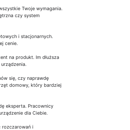
 wszystkie Twoje wymagania.
nętrzna czy system
etowych i stacjonarnych.
j cenie.
ent na produkt. Im dłuższa
 urządzenia.
nów się, czy naprawdę
rzęt domowy, który bardziej
radę eksperta. Pracownicy
rządzenie dla Ciebie.
ć rozczarowań i